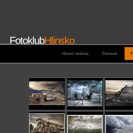
Fotoklub
Hlinsko
................
Hlavní stránka
Členové
F